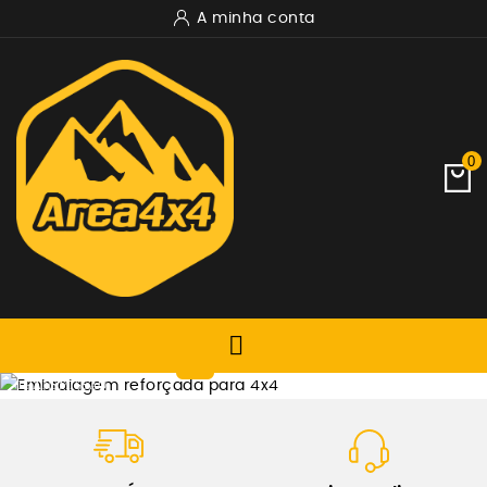
A minha conta
0

TRANSMISSÃO
EMBRAIAGEM REFORÇADA
XTREME OUTBACK
Ver Produtos Xtremeoutback