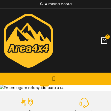
A minha conta
0

TRANSMISSÃO
EMBRAIAGEM REFORÇADA
XTREME OUTBACK
Ver Produtos Xtremeoutback