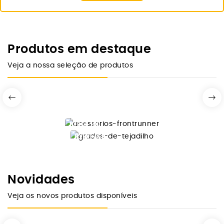
Produtos em destaque
Veja a nossa seleção de produtos
DESDE 10€
FRONTRUNNER
OVERLAND
GRADES
ACESSÓRIOS
TEJADILHO
Comprar Agora
FRONTRUNNER
Novidades
Ver Modelos
Veja os novos produtos disponíveis