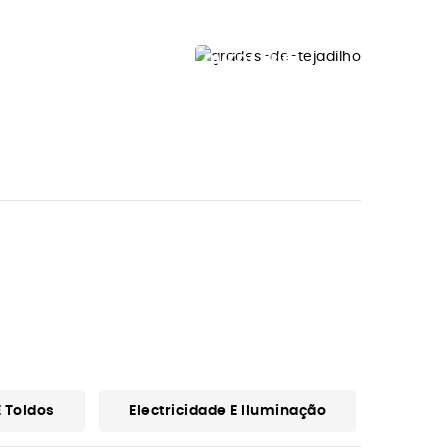
OVERLAND
GRADES
TEJADILHO
FRONTRUNNE
Ver Modelos
 Toldos
Electricidade E Iluminação