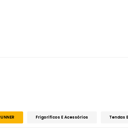
RUNNER
Frigorificos E Acessórios
Tendas E