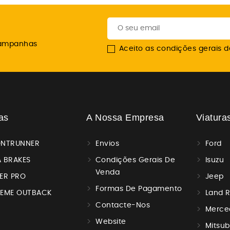
campanhas
Aceito as condições gerais de
as
A Nossa Empresa
Viatura
ONTRUNNER
Envios
Ford
 BRAKES
Condições Gerais De
Isuzu
Venda
ER PRO
Jeep
Formas De Pagamento
REME OUTBACK
Land 
Contacte-Nos
Merce
Website
Mitsub