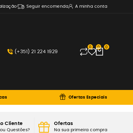
alização
Seguir encomenda
A minha conta
0
0
0
(+351) 21 224 1929
cas
Ofertas Especiais
o Cliente
Ofertas
 ou Questões?
Na sua primeira compra