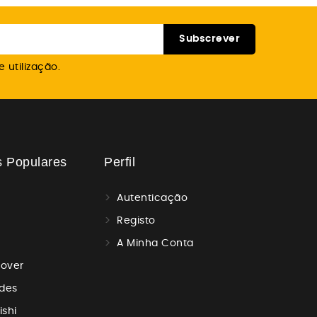
 utilização.
s Populares
Perfil
Autenticação
Registo
A Minha Conta
Rover
des
ishi