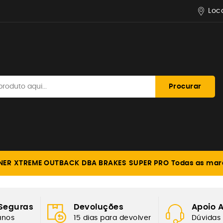
Loc
Procurar
NER
XTREME OUTBACK
DBA BRAKES
SUPER PRO
Todas as mar
FORÇADA
Seguras
Devoluções
Apoio A
anos
15 dias para devolver
Dúvidas