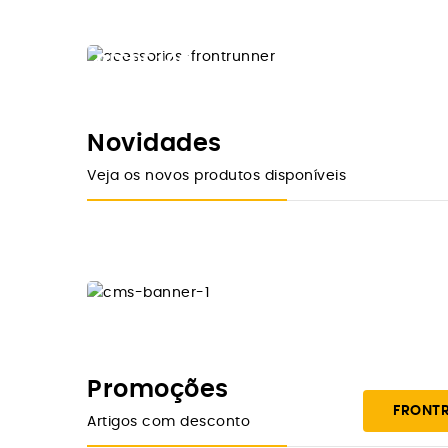
DESDE 10€
FRONTRUNNER
ACESSÓRIOS
Novidades
Veja os novos produtos disponíveis
Comprar Agora
Promoções
FRONT
Artigos com desconto