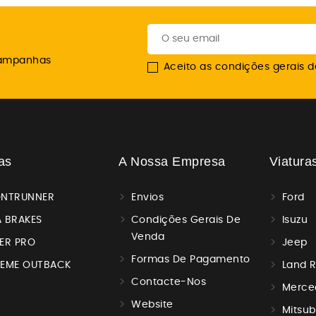
campanhas
Aceito as condições gerais de
as
A Nossa Empresa
Viatura
ONTRUNNER
Envios
Ford
 BRAKES
Condições Gerais De
Isuzu
Venda
ER PRO
Jeep
Formas De Pagamento
REME OUTBACK
Land 
Contacte-Nos
Merce
Website
Mitsub