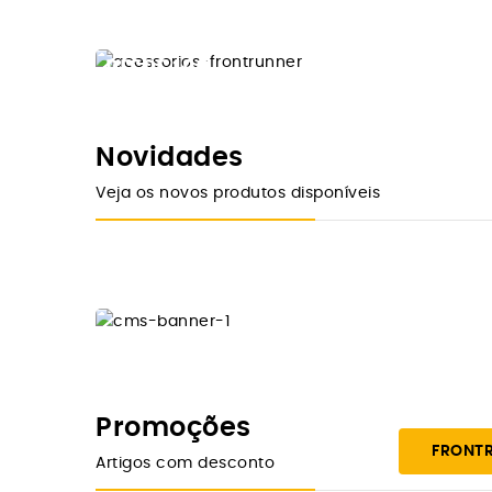
DESDE 10€
FRONTRUNNER
ACESSÓRIOS
Novidades
Veja os novos produtos disponíveis
Comprar Agora
Promoções
FRONT
Artigos com desconto