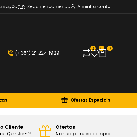
alização
Seguir encomenda
A minha conta
0
0
0
(+351) 21 224 1929
cas
Ofertas Especiais
o Cliente
Ofertas
 ou Questões?
Na sua primeira compra