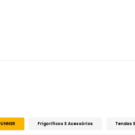
RUNNER
Frigorificos E Acessórios
Tendas E