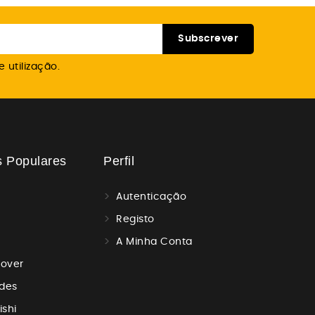
 utilização.
s Populares
Perfil
Autenticação
Registo
A Minha Conta
Rover
des
ishi