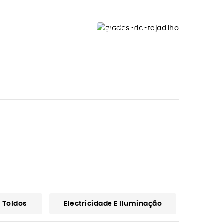
OVERLAND
GRADES
TEJADILHO
FRONTRUNNE
Ver Modelos
 Toldos
Electricidade E Iluminação