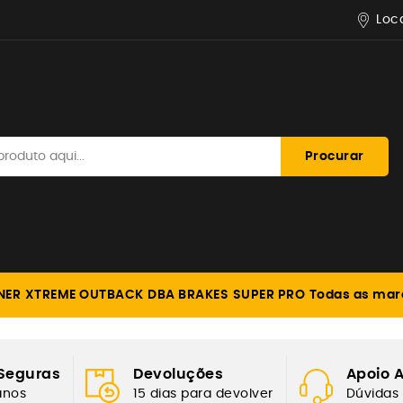
Loc
Procurar
NER
XTREME OUTBACK
DBA BRAKES
SUPER PRO
Todas as mar
FORÇADA
Seguras
Devoluções
Apoio A
anos
15 dias para devolver
Dúvidas