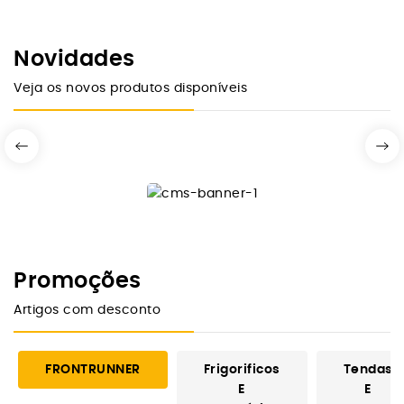
GRADES
ACESSÓRIOS
TEJADILHO
Comprar Agora
FRONTRUNNER
Novidades
Ver Modelos
Veja os novos produtos disponíveis
Promoções
Artigos com desconto
FRONTRUNNER
Frigorificos
Tendas
E
E