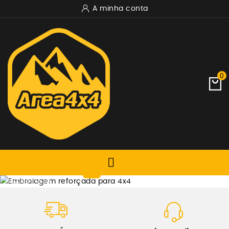
A minha conta
0

TRANSMISSÃO
EMBRAIAGEM REFORÇADA
XTREME OUTBACK
Ver Produtos Xtremeoutback