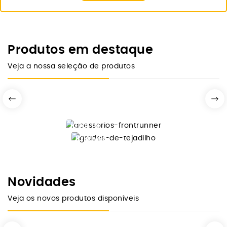
Produtos em destaque
Veja a nossa seleção de produtos
DESDE 10€
FRONTRUNNER
OVERLAND
GRADES
ACESSÓRIOS
TEJADILHO
Comprar Agora
FRONTRUNNER
Novidades
Ver Modelos
Veja os novos produtos disponíveis