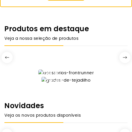
Produtos em destaque
Veja a nossa seleção de produtos
DESDE 10€
FRONTRUNNER
OVERLAND
GRADES
ACESSÓRIOS
TEJADILHO
Comprar Agora
FRONTRUNNER
Novidades
Ver Modelos
Veja os novos produtos disponíveis