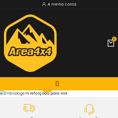
A minha conta
0

TRANSMISSÃO
EMBRAIAGEM REFORÇADA
XTREME OUTBACK
Ver Produtos Xtremeoutback