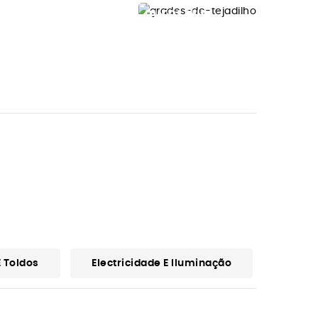
OVERLAND
GRADES
TEJADILHO
FRONTRUNNE
Ver Modelos
 Toldos
Electricidade E Iluminação