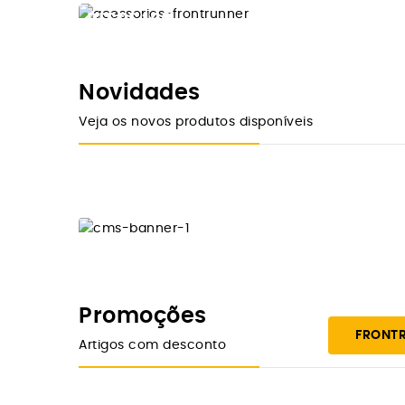
DESDE 10€
FRONTRUNNER
ACESSÓRIOS
Novidades
Veja os novos produtos disponíveis
Comprar Agora
Promoções
FRONT
Artigos com desconto