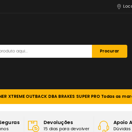
Loc
Procurar
NER
XTREME OUTBACK
DBA BRAKES
SUPER PRO
Todas as mar
FORÇADA
Seguras
Devoluções
Apoio A
anos
15 dias para devolver
Dúvidas