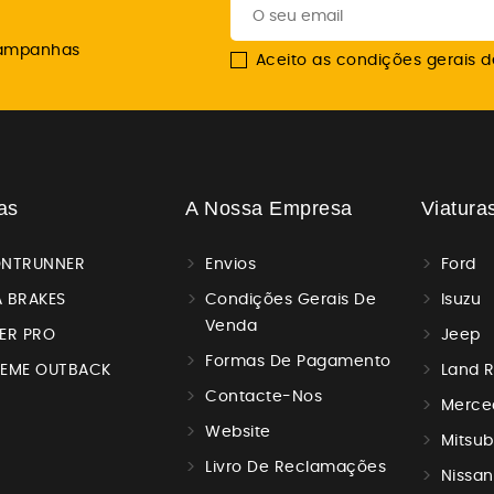
campanhas
Aceito as condições gerais de
as
A Nossa Empresa
Viatura
ONTRUNNER
Envios
Ford
 BRAKES
Condições Gerais De
Isuzu
Venda
ER PRO
Jeep
Formas De Pagamento
REME OUTBACK
Land 
Contacte-Nos
Merce
Website
Mitsub
Livro De Reclamações
Nissan