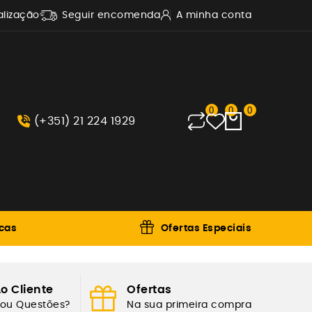
alização
Seguir encomenda
A minha conta
0
0
0
(+351) 21 224 1929
cas
Ofertas Especiais
o Cliente
Ofertas
 ou Questões?
Na sua primeira compra