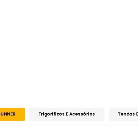
RUNNER
Frigorificos E Acessórios
Tendas E