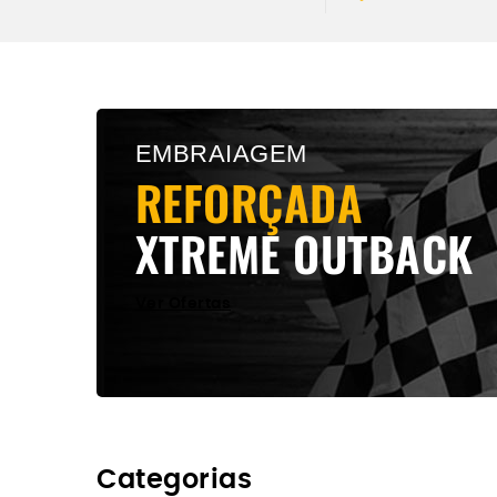
XTREME OUTBAC
Todos os modelos
EMBRAIAGEM
Ver Produtos Xtremeoutback
REFORÇADA
XTREME OUTBACK
Ver Ofertas
Categorias