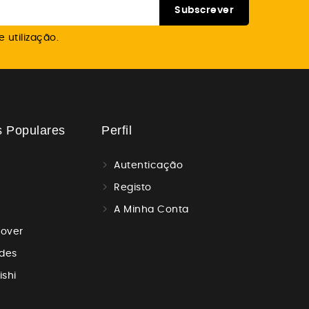
 utilização.
s Populares
Perfil
Autenticação
Registo
A Minha Conta
Rover
des
ishi